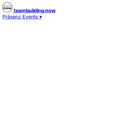
teambuilding
:
now
Präsenz Events
▾