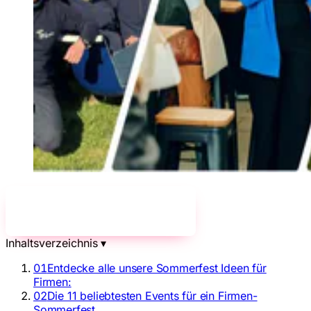
Jetzt unverbindlich anfragen!
→
Inhaltsverzeichnis
▾
01
Entdecke alle unsere Sommerfest Ideen für
Firmen:
02
Die 11 beliebtesten Events für ein Firmen-
Sommerfest