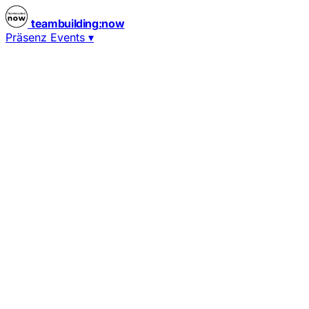
teambuilding
:
now
Präsenz Events
▾