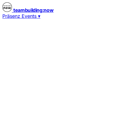
teambuilding
:
now
Präsenz Events
▾