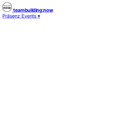
teambuilding
:
now
Präsenz Events
▾