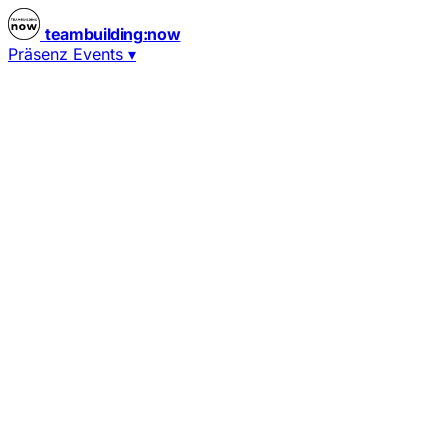
teambuilding
:
now
Präsenz Events
▾