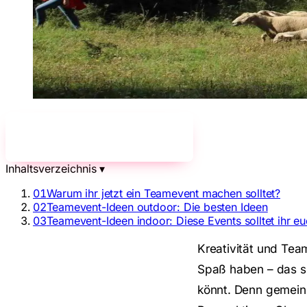
Jetzt unverbindlich anfragen!
→
Inhaltsverzeichnis
▾
01
Warum ihr jetzt ein Teamevent machen solltet?
02
Teamevent-Ideen outdoor: Die besten Ideen
03
Teamevent-Ideen indoor: Diese Events solltet ihr e
Kreativität und Tea
Spaß haben – das si
könnt. Denn gemein