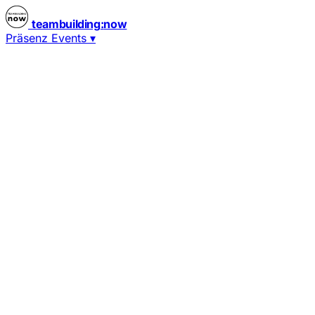
teambuilding
:
now
Präsenz Events
▾