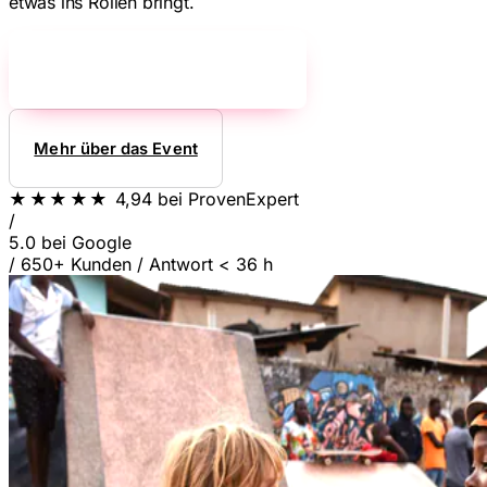
etwas ins Rollen bringt.
Jetzt unverbindlich anfragen!
→
Mehr über das Event
★★★★★
4,94
bei ProvenExpert
/
5.0
bei Google
/
650+ Kunden
/
Antwort < 36 h