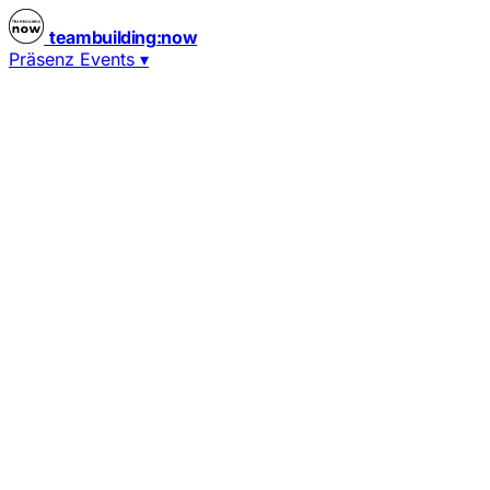
teambuilding
:
now
Präsenz Events
▾