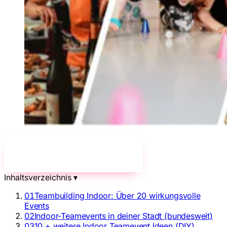
Jetzt unverbindlich anfragen!
→
Inhaltsverzeichnis
▾
01
Teambuilding Indoor: Über 20 wirkungsvolle
Events
02
Indoor-Teamevents in deiner Stadt (bundesweit)
03
10 + weitere Indoor Teamevent Ideen (DIY)