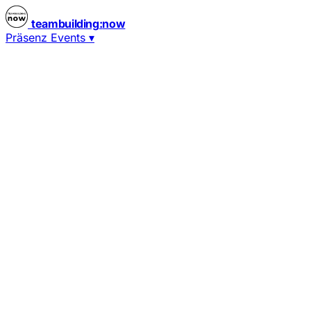
teambuilding
:
now
Präsenz Events
▾