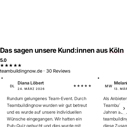
Das sagen unsere Kund:innen aus
Köln
5.0
★★★★★
teambuildingnow.de · 30 Reviews
Diana Löbert
Melan
★★★★★
DL
MW
24. MÄRZ 2026
13. MÄ
Rundum gelungenes Team-Event. Durch
Als Anbiete
Teambuildingnow wurden wir gut betreut
Teambuildin
›
und es wurde auf unsere individuellen
Jahren auf 
Wünsche eingegangen. Wir hatten ein
teambuilding
Pub-Quiz gebucht und dies wurde mit
diese Zusa