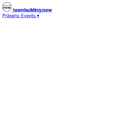
teambuilding
:
now
Präsenz Events
▾