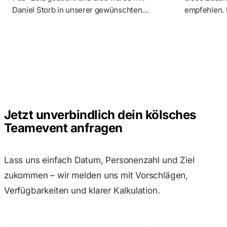
Daniel Storb in unserer gewünschten
empfehlen. M
Location durchgeführt. Wir hatten sehr viel
fachlich ab
Spaß und können es wirklich
menschlich 
uneingeschränkt weiterempfehlen.
Kommunikatio
Zusammenar
man merkt, 
Expertise ge
teambuildin
Es geht nich
Jetzt unverbindlich dein kölsches
und Unterne
Teamevent anfragen
Die Plattfor
Austausch u
Partnern. G
Lass uns einfach Datum, Personenzahl und Ziel
Unterstützu
zukommen – wir melden uns mit Vorschlägen,
ist in diese
Verfügbarkeiten und klarer Kalkulation.
Selbstverstä
Unternehmen
bekommt hi