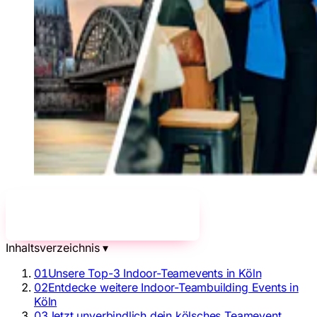
Jetzt unverbindlich anfragen!
→
Inhaltsverzeichnis
▾
01
Unsere Top-3 Indoor-Teamevents in Köln
02
Entdecke weitere Indoor-Teambuilding Events in
Köln
03
Jetzt unverbindlich dein kölsches Teamevent