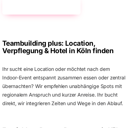
Buchungsser
Jetzt unverbindlich anfragen!
→
persönliche
euch zum wi
Teambuildin
Workshop, E
Klare Empfe
Teambuilding plus: Location,
ein unverge
und für Anbi
Verpflegung & Hotel in Köln finden
fairen Partn
Ihr sucht eine Location oder möchtet nach dem
Indoor-Event entspannt zusammen essen oder zentral
übernachten? Wir empfehlen unabhängige Spots mit
regionalem Anspruch und kurzer Anreise. Ihr bucht
direkt, wir integrieren Zeiten und Wege in den Ablauf.