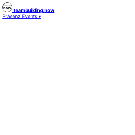
teambuilding
:
now
Präsenz Events
▾