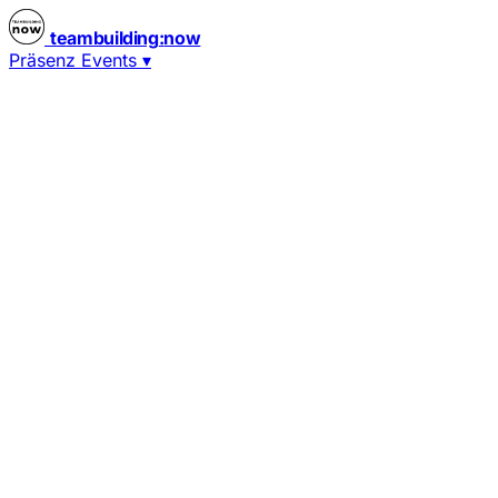
teambuilding
:
now
Präsenz Events
▾