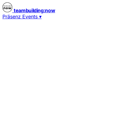
teambuilding
:
now
Präsenz Events
▾