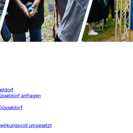
eldorf
üsseldorf anfragen
f
Düsseldorf
 wirkungsvoll umgesetzt