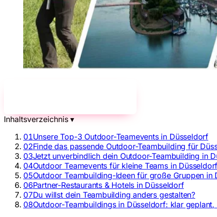
Jetzt unverbindlich anfragen!
→
Inhaltsverzeichnis
▾
01
Unsere Top-3 Outdoor-Teamevents in Düsseldorf
02
Finde das passende Outdoor-Teambuilding für Düss
03
Jetzt unverbindlich dein Outdoor-Teambuilding in D
04
Outdoor Teamevents für kleine Teams in Düsseldor
05
Outdoor Teambuilding-Ideen für große Gruppen in 
06
Partner-Restaurants & Hotels in Düsseldorf
07
Du willst dein Teambuilding anders gestalten?
08
Outdoor-Teambuildings in Düsseldorf: klar geplant,