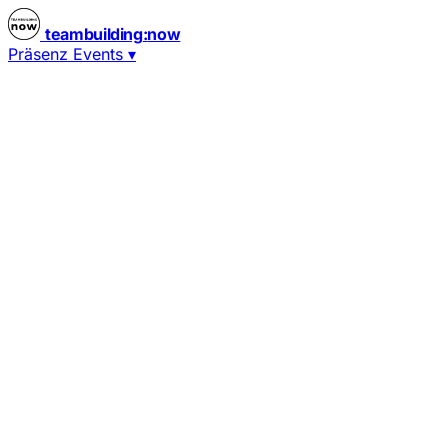
teambuilding
:
now
Präsenz Events
▾