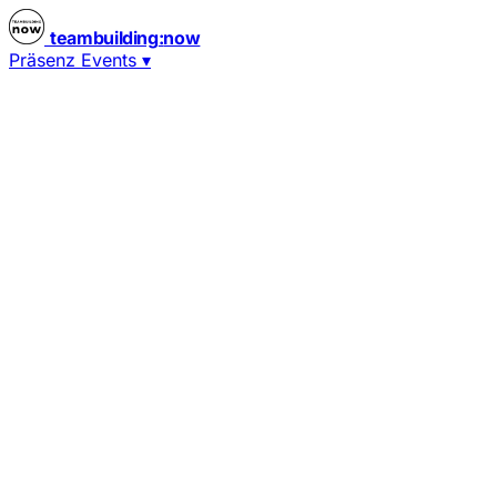
teambuilding
:
now
Präsenz Events
▾