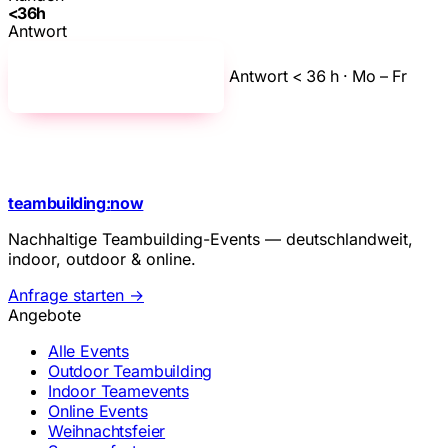
<
36
h
Antwort
Antwort < 36 h · Mo – Fr
Zum Anfrageformular
→
teambuilding
:
now
Nachhaltige Teambuilding-Events — deutschlandweit,
indoor, outdoor & online.
Anfrage starten →
Angebote
Alle Events
Outdoor Teambuilding
Indoor Teamevents
Online Events
Weihnachtsfeier