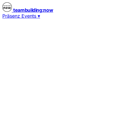
teambuilding
:
now
Präsenz Events
▾