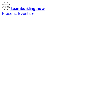
teambuilding
:
now
Präsenz Events
▾