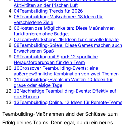
Aktivitäten an der frischen Luft
04
Teambuilding Trends für 2026
05
Teambuilding-Maßnahmen: 18 Ideen für
verschiedene Ziele
06
Kostenlose Möglichkeiten: Diese Maßnahmen
funktionieren ohne Budget
07
Team-Workshops: 19 Ideen für sinnvolle Inhalte
08
Teambuilding-Spiele: Diese Games machen auch
Erwachsenen Spaß
09
Teambuilding mit Sport: 12 sportliche
Herausforderungen für dein Team
10
Crossover Teambuilding-Events: eine
außergewöhnliche Kombination von zwei Themen
11
Teambuilding-Events im Winter: 10 Ideen für
graue oder eisige Tage
12
Nachhaltige Teambuilding-Events: Effektiv auf
drei Ebenen
13
Teambuilding Online: 12 Ideen für Remote-Teams
Teambuilding-Maßnahmen sind der Schlüssel zum
Erfolg deines Teams. Denn egal, ob du ein neues