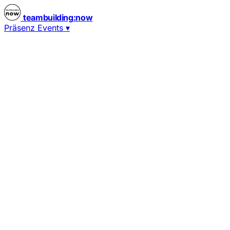
teambuilding
:
now
Präsenz Events
▾