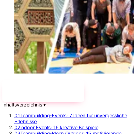
Jetzt unverbindlich anfragen!
→
Inhaltsverzeichnis
▾
01
Teambuilding-Events: 7 Ideen für unvergessliche
Erlebnisse
02
Indoor Events: 16 kreative Beispiele
03
Teambuilding-Ideen Outdoor: 15 motivierende