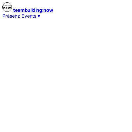
teambuilding
:
now
Präsenz Events
▾