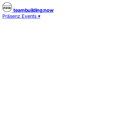
teambuilding
:
now
Präsenz Events
▾