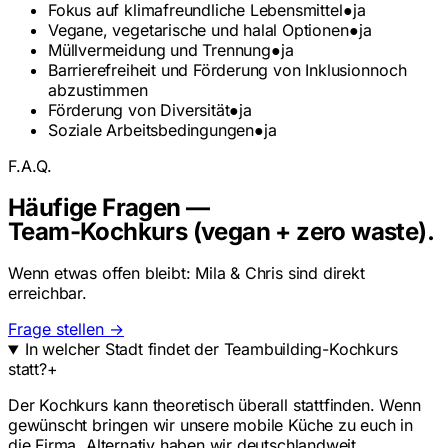
Fokus auf klimafreundliche Lebensmittel
●
ja
Vegane, vegetarische und halal Optionen
●
ja
Müllvermeidung und Trennung
●
ja
Barrierefreiheit und Förderung von Inklusion
noch
abzustimmen
Förderung von Diversität
●
ja
Soziale Arbeitsbedingungen
●
ja
F.A.Q.
Häufige Fragen —
Team-Kochkurs (vegan + zero waste).
Wenn etwas offen bleibt: Mila & Chris sind direkt
erreichbar.
Frage stellen →
In welcher Stadt findet der Teambuilding-Kochkurs
statt?
+
Der Kochkurs kann theoretisch überall stattfinden. Wenn
gewünscht bringen wir unsere mobile Küche zu euch in
die Firma. Alternativ haben wir deutschlandweit