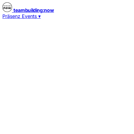
teambuilding
:
now
Präsenz Events
▾