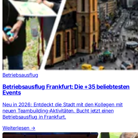
Betriebsausflug
Betriebsausflug Frankfurt: Die +35 beliebtesten
Events
Neu in 2026: Entdeckt die Stadt mit den Kollegen mit
neuen Teambuilding-Aktivitäten. Bucht jetzt einen
Betriebsausflug in Frankfurt.
Weiterlesen
→