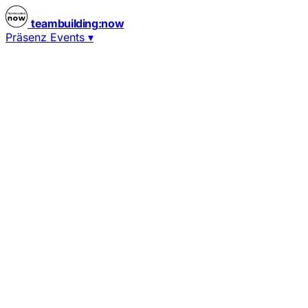
teambuilding
:
now
Präsenz Events
▾