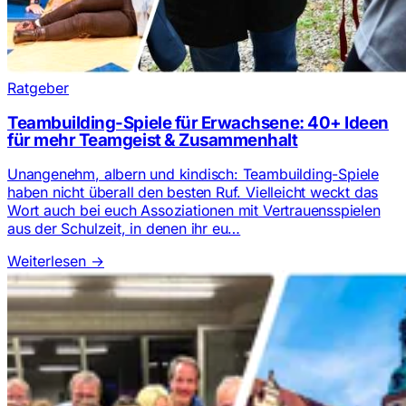
Ratgeber
Teambuilding-Spiele für Erwachsene: 40+ Ideen
für mehr Teamgeist & Zusammenhalt
Unangenehm, albern und kindisch: Teambuilding-Spiele
haben nicht überall den besten Ruf. Vielleicht weckt das
Wort auch bei euch Assoziationen mit Vertrauensspielen
aus der Schulzeit, in denen ihr eu…
Weiterlesen
→