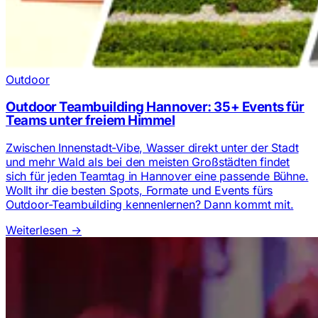
Outdoor
Outdoor Teambuilding Hannover: 35+ Events für
Teams unter freiem Himmel
Zwischen Innenstadt-Vibe, Wasser direkt unter der Stadt
und mehr Wald als bei den meisten Großstädten findet
sich für jeden Teamtag in Hannover eine passende Bühne.
Wollt ihr die besten Spots, Formate und Events fürs
Outdoor-Teambuilding kennenlernen? Dann kommt mit.
Weiterlesen
→