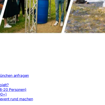
München anfragen
pielt?
(8-20 Personen)
00+)
mevent rund machen