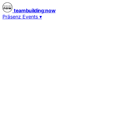
teambuilding
:
now
Präsenz Events
▾