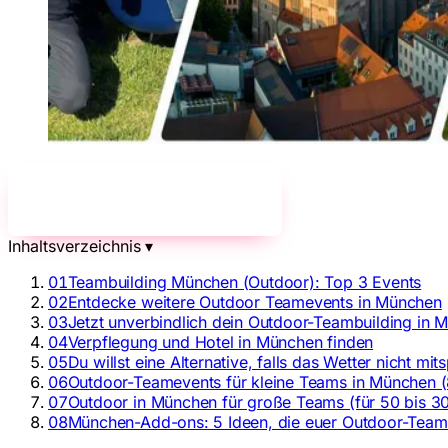
Jetzt unverbindlich anfragen!
→
Inhaltsverzeichnis
▾
01
Teambuilding München (Outdoor): Top 3 Events
02
Entdecke weitere Outdoor Teamevents in München
03
Jetzt unverbindlich dein Outdoor-Teambuilding in 
04
Verpflegung und Hotel in München finden
05
Du willst eine Alternative, falls das Wetter nicht mits
06
Outdoor-Teamevents für kleine Teams in München 
07
Outdoor in München für große Teams (für 50 bis 3
08
München-Add-ons: 5 Ideen, die euer Outdoor-Tea