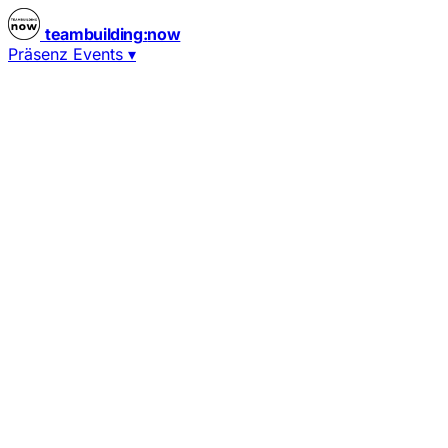
teambuilding
:
now
Präsenz Events
▾