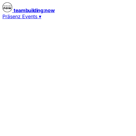
teambuilding
:
now
Präsenz Events
▾