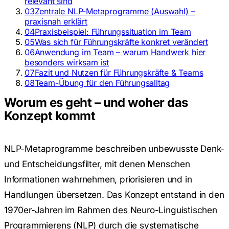
relevant sind
03
Zentrale NLP-Metaprogramme (Auswahl) –
praxisnah erklärt
04
Praxisbeispiel: Führungssituation im Team
05
Was sich für Führungskräfte konkret verändert
06
Anwendung im Team – warum Handwerk hier
besonders wirksam ist
07
Fazit und Nutzen für Führungskräfte & Teams
08
Team-Übung für den Führungsalltag
Worum es geht – und woher das
Konzept kommt
NLP-Metaprogramme beschreiben unbewusste Denk-
und Entscheidungsfilter, mit denen Menschen
Informationen wahrnehmen, priorisieren und in
Handlungen übersetzen. Das Konzept entstand in den
1970er-Jahren im Rahmen des Neuro-Linguistischen
Programmierens (NLP) durch die systematische